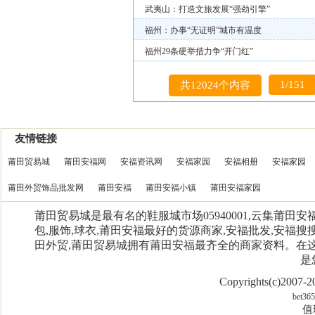
武夷山：打造文旅发展“强劲引擎”
福州：办事“无证明”城市有温度
福州29条硬举措力争“开门红”
1/151
共12024个内容
友情链接
莆田贸易城
莆田安福网
安福资讯网
安福家园
安福相册
安福家园
莆田外贸饰品批发网
莆田安福
莆田安福小镇
莆田安福家园
莆田贸易城是最有名的鞋服城市场05940001,云集莆田
包,服饰,球衣,莆田安福最好的货源商家,安福批发,安福搜搜
田外贸,莆田贸易城拥有莆田安福最齐全的商家资料。在
是
Copyrights(c)2007
bet365
值