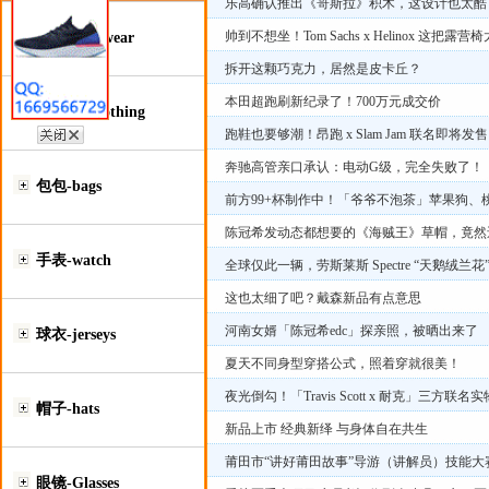
乐高确认推出《哥斯拉》积木，这设计也太酷
帅到不想坐！Tom Sachs x Helinox 这把露营
鞋类-Footwear
拆开这颗巧克力，居然是皮卡丘？
本田超跑刷新纪录了！700万元成交价
服装类-Clothing
跑鞋也要够潮！昂跑 x Slam Jam 联名即将发售
奔驰高管亲口承认：电动G级，完全失败了！
包包-bags
前方99+杯制作中！「爷爷不泡茶」苹果狗、
陈冠希发动态都想要的《海贼王》草帽，竟然
手表-watch
全球仅此一辆，劳斯莱斯 Spectre “天鹅绒兰花
这也太细了吧？戴森新品有点意思
河南女婿「陈冠希edc」探亲照，被晒出来了
球衣-jerseys
夏天不同身型穿搭公式，照着穿就很美！
夜光倒勾！「Travis Scott x 耐克」三方
帽子-hats
新品上市 经典新绎 与身体自在共生
莆田市“讲好莆田故事”导游（讲解员）技能大
眼镜-Glasses