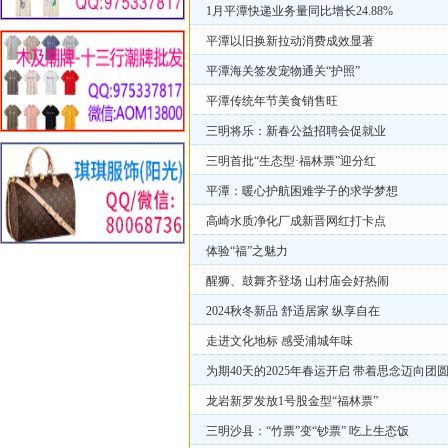
1月平潭快递业务量同比增长24.88%
平潭以旧换新拉动消费成效显著
平潭海关签发宠物通关“护照”
平潭传统年节美食销售旺
三明将乐：新春公益招聘会促就业
三明首批“生态型·福林票”迎分红
平潭：暖心护航困难学子的求学梦想
高崎水质净化厂成新晋网红打卡点
体验“福”之魅力
醒狮、鼓舞齐登场 山村庙会好热闹
2024秋冬新品 舒适居家 纵享自在
走进文化地标 感受浦城年味
为期40天的2025年春运开启 带着思念迈向团
龙岩新罗发放1号股金型“福林票”
三明沙县：“竹票”变“钞票” 吃上生态饭