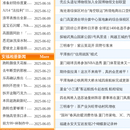
壳丘头遗址博物馆加入全国博物馆文创联盟
准备好陪你度夏，nanamica x Suicoke 新联名来了
2025-06-16
AJ14 “法拉利” 11年后回归，红色超跑气场全开
海沧港综保区对台“海空联运”跨境电商出口货
2025-06-12
浪琴表推出全新先行者系列祖鲁时间1925腕表
2025-06-09
金门高粱酒全球分拨中心落地象屿综合保税区
蓝宝石闪耀，Nike Air Max DN8 华丽变身
2025-06-09
厦门田径公开赛昨日开赛 全球近1400名选手
高圆圆同款！「赤足New Balance」新联名曝光，铺货了
2025-06-05
探秘武夷山国家公园1号风景道：闽越王城的
悉尼妹洗澡水制成肥皂开启售卖！男粉：这肥皂能吃吗？
2025-06-02
三明泰宁：紫云英花开 田野引客来
爱彼史上最值得看的大展！揭秘150年传奇制表背后
2025-05-28
平潭推行“信用就医”模式
安福相册新闻
More
跑鞋颜值天花板？日常也能帅一脸
厦门籍球员将参加NBA选秀 厦门体育迎来又
2025-06-23
去年断货的那枚表， CASIO指环表又要发售了
2025-06-23
期待值拉满！这次不来南平，真的会意难平！
乐高确认推出《哥斯拉》积木，这设计也太酷了！
2025-06-19
平潭海峡公铁两用大桥水域四座航标完成更新
帅到不想坐！Tom Sachs x Helinox 这把露营椅太炸了
2025-06-16
厦金“小三通”客运航线今起改线 航程缩短
拆开这颗巧克力，居然是皮卡丘？
2025-06-16
四名闽将入选苏迪曼杯阵容 赛事将在厦门凤
本田超跑刷新纪录了！700万元成交价
2025-06-12
三明泰宁：茶产业兴旺带动村民增收
跑鞋也要够潮！昂跑 x Slam Jam 联名即将发售
2025-06-09
“国补”春风吹暖消费市场 厦门市家电、3C
奔驰高管亲口承认：电动G级，完全失败了！
2025-06-09
前方99+杯制作中！「爷爷不泡茶」苹果狗、桃桃喵，今夏顶流潮饮！
2025-06-05
福建永安天宝岩发现2个蝴蝶新记录种