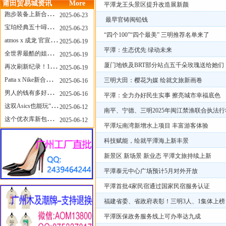
莆田贸易城资讯
More
平潭龙王头景区提升改造展新颜
跑步装备上新合集，最近有什么可以关注的呢？
2025-06-23
最早官铸闽铅钱
宝珀经典五十噚家族再添新员 适配所有腕围的38mm小表径腕表亮相
2025-06-23
“四个100”“四个最美” 三明推荐名单来了
atmos x 成龙 官宣，《警察故事》联名短袖公布！
2025-06-19
平潭：生态优先 绿动未来
全世界最酷的姐姐，和Nike联名的鞋要来了！
2025-06-19
厦门地铁及BRT部分站点五千朵玫瑰送给她们
再次刷新纪录！14只 LABUBU 共拍出240万元
2025-06-19
Patta x Nike新合作提前泄露，这次的服饰周边也有亮点？
三明大田：樱花为媒 绘就文旅新画卷
2025-06-16
男人的钱有多好赚？四个大学生创业卖短裤，年销8个亿！
2025-06-16
平潭：全力办好民生实事 擦亮城市幸福底色
这双Asics也能玩“牛仔感”？TOGA联名即将登场！
2025-06-12
南平、宁德、三明2025年闽江禁渔联合执法
这个优衣库新包，能火起来吗？
2025-06-12
平潭坛南湾新增水上项目 丰富游客体验
科技赋能，绘就平潭海上新丰景
新景区 新场景 新业态 平潭文旅持续上新
平潭泰元中心广场预计5月对外开放
平潭首批4家民宿通过国家民宿服务认证
福建省委、省政府表彰！三明3人、1集体上榜
平潭医保政务服务线上可办率达九成