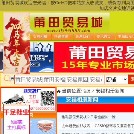
莆田贸易城欢迎您光临：按Ctrl+D把本站加入收藏夹，或保存到
加店名片实地详
贸易城首页
安福相册
快递查询
联系我们
资讯首页
电脑版AP
当前位置:
> 安福相册新闻
首页
安福相册新闻
类目详细分类
跑鞋颜值天花板？日常也能帅一脸
去年断货的那枚表， CASIO指环表又要发售