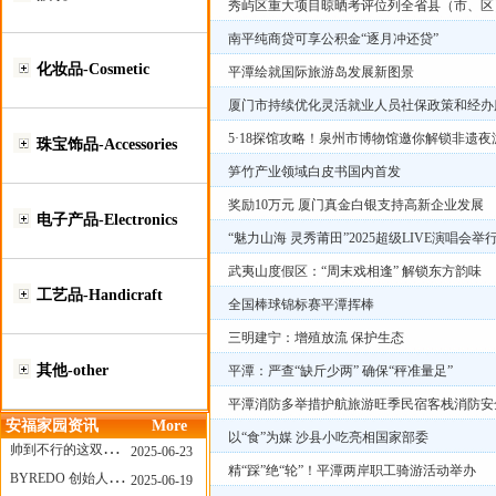
秀屿区重大项目晾晒考评位列全省县（市、区
南平纯商贷可享公积金“逐月冲还贷”
化妆品-Cosmetic
平潭绘就国际旅游岛发展新图景
厦门市持续优化灵活就业人员社保政策和经办
5·18探馆攻略！泉州市博物馆邀你解锁非遗夜
珠宝饰品-Accessories
笋竹产业领域白皮书国内首发
奖励10万元 厦门真金白银支持高新企业发展
电子产品-Electronics
“魅力山海 灵秀莆田”2025超级LIVE演唱会举
武夷山度假区：“周末戏相逢” 解锁东方韵味
工艺品-Handicraft
全国棒球锦标赛平潭挥棒
三明建宁：增殖放流 保护生态
其他-other
平潭：严查“缺斤少两” 确保“秤准量足”
平潭消防多举措护航旅游旺季民宿客栈消防安
安福家园资讯
More
以“食”为媒 沙县小吃亮相国家部委
帅到不行的这双跑鞋，其实藏着Nike第一位签约跑者的故事
2025-06-23
精“踩”绝“轮”！平潭两岸职工骑游活动举办
BYREDO 创始人离任，也带走了那份灵魂感
2025-06-19