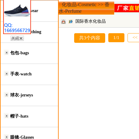
化妆品-Cosmetic >> 香
鞋类-Footwear
水-Perfume
国际香水化妆品
服装类-Clothing
贸易总
1/1
<<
共3个内容
包包-bags
手表-watch
球衣-jerseys
帽子-hats
眼镜-Glasses