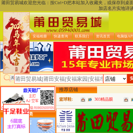
莆田贸易城欢迎您光临：按Ctrl+D把本站加入收藏夹，或保存到
加店名片实地详
贸易城首页
安福相册
快递查询
联系我们
资讯首页
电脑版AP
推荐店铺
篮球鞋:
303精品眼
类目详细分类