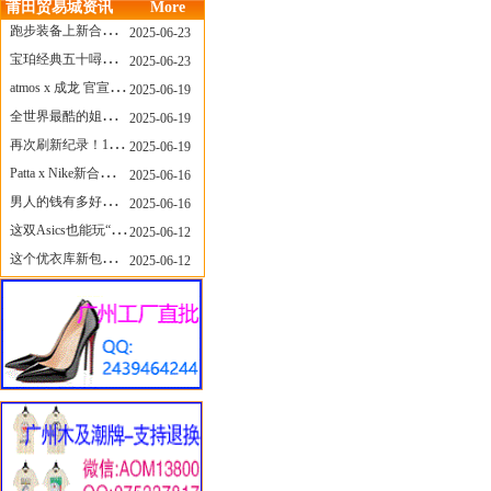
莆田贸易城资讯
More
跑步装备上新合集，最近有什么可以关注的呢？
2025-06-23
宝珀经典五十噚家族再添新员 适配所有腕围的38mm小表径腕表亮相
2025-06-23
atmos x 成龙 官宣，《警察故事》联名短袖公布！
2025-06-19
全世界最酷的姐姐，和Nike联名的鞋要来了！
2025-06-19
再次刷新纪录！14只 LABUBU 共拍出240万元
2025-06-19
Patta x Nike新合作提前泄露，这次的服饰周边也有亮点？
2025-06-16
男人的钱有多好赚？四个大学生创业卖短裤，年销8个亿！
2025-06-16
这双Asics也能玩“牛仔感”？TOGA联名即将登场！
2025-06-12
这个优衣库新包，能火起来吗？
2025-06-12