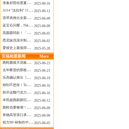
准备好陪你度夏，nanamica x Suicoke 新联名来了
2025-06-16
AJ14 “法拉利” 11年后回归，红色超跑气场全开
2025-06-12
浪琴表推出全新先行者系列祖鲁时间1925腕表
2025-06-09
蓝宝石闪耀，Nike Air Max DN8 华丽变身
2025-06-09
高圆圆同款！「赤足New Balance」新联名曝光，铺货了
2025-06-05
悉尼妹洗澡水制成肥皂开启售卖！男粉：这肥皂能吃吗？
2025-06-02
爱彼史上最值得看的大展！揭秘150年传奇制表背后
2025-05-28
安福相册新闻
More
跑鞋颜值天花板？日常也能帅一脸
2025-06-23
去年断货的那枚表， CASIO指环表又要发售了
2025-06-23
乐高确认推出《哥斯拉》积木，这设计也太酷了！
2025-06-19
帅到不想坐！Tom Sachs x Helinox 这把露营椅太炸了
2025-06-16
拆开这颗巧克力，居然是皮卡丘？
2025-06-16
本田超跑刷新纪录了！700万元成交价
2025-06-12
跑鞋也要够潮！昂跑 x Slam Jam 联名即将发售
2025-06-09
奔驰高管亲口承认：电动G级，完全失败了！
2025-06-09
前方99+杯制作中！「爷爷不泡茶」苹果狗、桃桃喵，今夏顶流潮饮！
2025-06-05