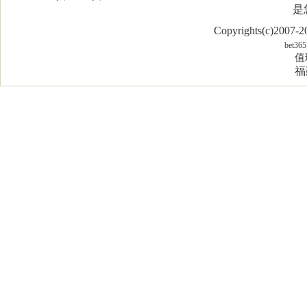
是
Copyrights(c)2007
bet365
值
福