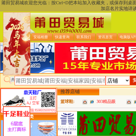
莆田贸易城欢迎您光临：按Ctrl+D把本站加入收藏夹，或保存到
加店名片实地详
贸易城首页
安福相册
快递查询
联系我们
资讯首页
电脑版AP
推荐店铺
篮球鞋:
303精品眼
类目详细分类