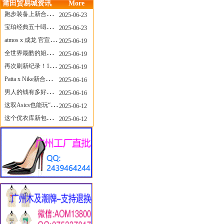
莆田贸易城资讯
More
跑步装备上新合集，最近有什么可以关注的呢？
2025-06-23
宝珀经典五十噚家族再添新员 适配所有腕围的38mm小表径腕表亮相
2025-06-23
atmos x 成龙 官宣，《警察故事》联名短袖公布！
2025-06-19
全世界最酷的姐姐，和Nike联名的鞋要来了！
2025-06-19
再次刷新纪录！14只 LABUBU 共拍出240万元
2025-06-19
Patta x Nike新合作提前泄露，这次的服饰周边也有亮点？
2025-06-16
男人的钱有多好赚？四个大学生创业卖短裤，年销8个亿！
2025-06-16
这双Asics也能玩“牛仔感”？TOGA联名即将登场！
2025-06-12
这个优衣库新包，能火起来吗？
2025-06-12