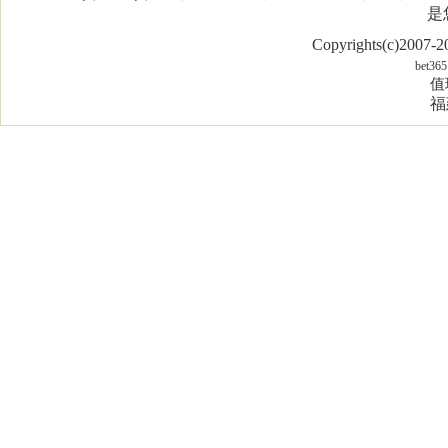
是
Copyrights(c)2007
bet365
值
福