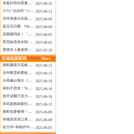
准备好陪你度夏，nanamica x Suicoke 新联名来了
2025-06-16
AJ14 “法拉利” 11年后回归，红色超跑气场全开
2025-06-12
浪琴表推出全新先行者系列祖鲁时间1925腕表
2025-06-09
蓝宝石闪耀，Nike Air Max DN8 华丽变身
2025-06-09
高圆圆同款！「赤足New Balance」新联名曝光，铺货了
2025-06-05
悉尼妹洗澡水制成肥皂开启售卖！男粉：这肥皂能吃吗？
2025-06-02
爱彼史上最值得看的大展！揭秘150年传奇制表背后
2025-05-28
安福相册新闻
More
跑鞋颜值天花板？日常也能帅一脸
2025-06-23
去年断货的那枚表， CASIO指环表又要发售了
2025-06-23
乐高确认推出《哥斯拉》积木，这设计也太酷了！
2025-06-19
帅到不想坐！Tom Sachs x Helinox 这把露营椅太炸了
2025-06-16
拆开这颗巧克力，居然是皮卡丘？
2025-06-16
本田超跑刷新纪录了！700万元成交价
2025-06-12
跑鞋也要够潮！昂跑 x Slam Jam 联名即将发售
2025-06-09
奔驰高管亲口承认：电动G级，完全失败了！
2025-06-09
前方99+杯制作中！「爷爷不泡茶」苹果狗、桃桃喵，今夏顶流潮饮！
2025-06-05