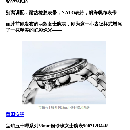
500736B40
别离调配：耐热橡胶表带，NATO表带，帆海帆布表带
而此前刚发布的两款女士腕表，则为这一小表径样式增添
了一抹精美的虹彩珠光——
莆田安福
宝珀五十噚系列38mm粉珍珠女士腕表500712B44R