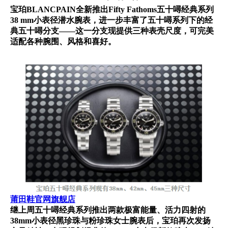
宝珀BLANCPAIN全新推出Fifty Fathoms五十噚经典系列
38 mm小表径潜水腕表，进一步丰富了五十噚系列下的经
典五十噚分支——这一分支现提供三种表壳尺度，可完美
适配各种腕围、风格和喜好。
莆田鞋官网旗舰店
继上周五十噚经典系列推出两款极富能量、活力四射的
38mm小表径黑珍珠与粉珍珠女士腕表后，宝珀再次发扬