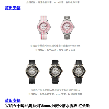
莆田安福
莆田安福
宝珀五十噚经典系列38mm小表径潜水腕表 红金款