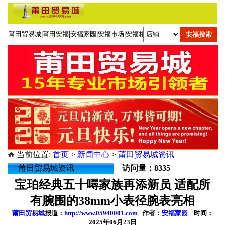
当前位置:
首页
>
新闻中心
>
莆田贸易城资讯
莆田贸易城资讯
访问量：8335
宝珀经典五十噚家族再添新员 适配所
有腕围的38mm小表径腕表亮相
莆田贸易城
报道：
http://www.05940001.com
作者：
安福家园
时间：
2025年06月23日