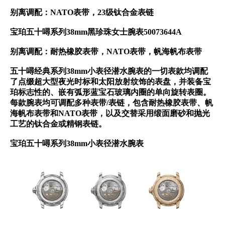
别离调配：NATO表带，23级钛合金表链
宝珀五十噚系列38mm黑珍珠女士腕表50073644A
别离调配：耐热橡胶表带，NATO表带，帆海帆布表带
五十噚经典系列38mm小表径潜水腕表的一切表款均调配
了点缀超大型夜光时标和太阳放射纹饰的表盘，并装备宝
珀标志性的、嵌有弧形蓝宝石玻璃内圈的单向旋转表圈。
每款腕表均可调配多种表带/表链，包含耐热橡胶表带、帆
海帆布表带和NATO表带，以及交替采用缎面磨砂和抛光
工艺的钛合金或精钢表链。
宝珀五十噚系列38mm小表径潜水腕表