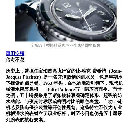
莆田安福
传奇不息
历史上，曾担任宝珀首席执行官的让-雅克·费希特（Jean-
Jacques Fiechter）是一名充满热情的潜水员，也是早期水
下探索的倡导者。1953 年头，在他的活跃引领下，现代机
械潜水腕表鼻祖——Fifty Fathoms五十噚应运而生。面世
之初，五十噚便采用了诸如旋转表圈确定体系、超强的防
水功能、与夜光时标形成鲜明对比的暗色表盘、自动上链
机芯及防磁保护装置等开创性规划。这些特性不仅为专业
机械潜水腕表树立了职业标杆，时至今日也仍是五十噚系
列腕表的核心要素。