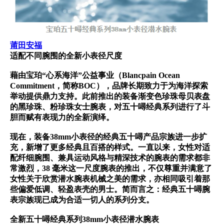
莆田安福
适配不同腕围的全新小表径尺度
藉由宝珀“心系海洋”公益事业（Blancpain Ocean
Commitment，简称BOC），品牌长期致力于为海洋探索
举动提供鼎力支持。此前推出的装备渐变色珍珠母贝表盘
的黑珍珠、粉珍珠女士腕表，对五十噚经典系列进行了斗
胆而赋有表现力的全新演绎。
现在，装备38mm小表径的经典五十噚产品宗族进一步扩
充，新增了更多经典且百搭的样式。一直以来，女性对适
配纤细腕围、兼具运动风格与精深技术的腕表的需求都非
常激烈，38 毫米这一尺度腕表的推出，不仅尊重并满意了
女性关于欣赏潜水腕表机械之美的需求，亦相同吸引着那
些偏爱低调、轻盈表壳的男士。简而言之：经典五十噚腕
表宗族现已成为合适一切人的系列分支。
全新五十噚经典系列38mm小表径潜水腕表