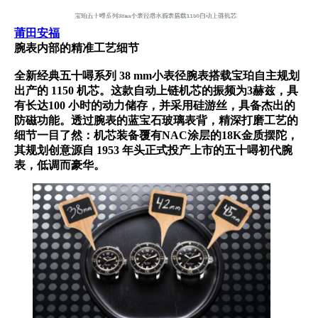
莆田安福
腕表内部的精准工艺细节
全新经典五十噚系列 38 mm小表径腕表搭载宝珀自主规划
出产的 1150 机芯。这款自动上链机芯的振频为3赫兹，具
有长达100 小时的动力储存，并采用硅游丝，具备杰出的
防磁功能。透过腕表的蓝宝石玻璃表背，精深打磨工艺的
细节一目了然：机芯装备覆有NAC涂层的18K金质摆陀，
其规划创意源自 1953 年头正式投产上市的五十噚初代腕
表，低调而豪华。