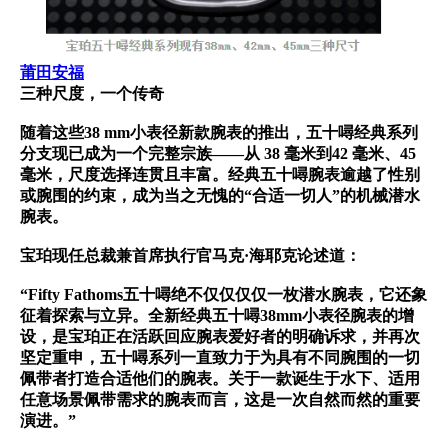
莆田安福
三种尺度，一个传奇
随着这些38 mm小表径新款腕表的推出，五十噚经典系列
分支现已成为一个完整宗族——从 38 毫米到42 毫米、45
毫米，尺度选择连贯且丰富。经典五十噚腕表逾越了性别
或腕围的约束，成为当之无愧的“合适一切人”的机械潜水
腕表。
宝珀现任总裁兼首席执行官马克·海耶克论述道：
“Fifty Fathoms五十噚绝不仅仅仅仅一枚潜水腕表，它还象
征着探索与立异。全新经典五十噚38mm小表径腕表的增
设，是宝珀正在活跃回应腕表爱好者的明确诉求，并再次
坚定重申，五十噚系列一直致力于为具有不同腕围的一切
佩带者打造合适他们的腕表。关于一款诞生于水下、适用
任意场景佩带需求的腕表而言，这是一次自然而然的重要
演进。”