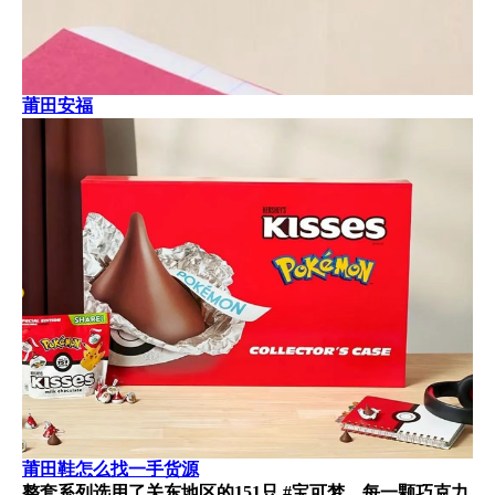
莆田安福
莆田鞋怎么找一手货源
整套系列选用了关东地区的151只 #宝可梦，每一颗巧克力