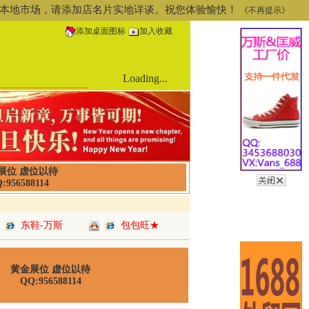
道或本地市场，请添加店名片实地详谈。祝您体验愉快！
《不再提示》
添加桌面图标
加入收藏
Loading...
展位 虚位以待
:956588114
东鞋-万斯
包包旺★
黄金展位 虚位以待
QQ:956588114