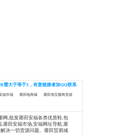
PR需大于等于3，有意链接者加QQ联系
安福市场
莆田电商城
莆田淘宝微商货源
相册网,批发莆田安福各类优质鞋,包
园,莆田安福市场,安福网址导航,莆
您解决一切货源问题。莆田贸易城