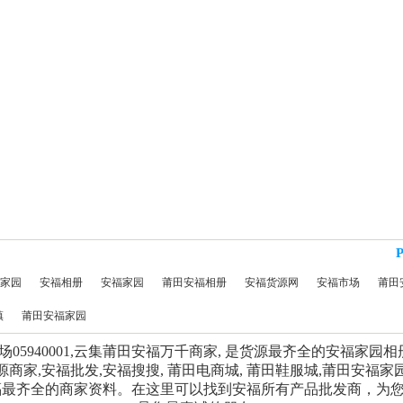
家园
安福相册
安福家园
莆田安福相册
安福货源网
安福市场
莆田
镇
莆田安福家园
5940001,云集莆田安福万千商家, 是货源最齐全的安福家园
源商家,安福批发,安福搜搜, 莆田电商城, 莆田鞋服城,莆田安福家
福最齐全的商家资料。在这里可以找到安福所有产品批发商，为