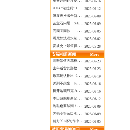
准备好陪你度夏，nanamica x Suicoke 新联名来了
2025-06-16
AJ14 “法拉利” 11年后回归，红色超跑气场全开
2025-06-12
浪琴表推出全新先行者系列祖鲁时间1925腕表
2025-06-09
蓝宝石闪耀，Nike Air Max DN8 华丽变身
2025-06-09
高圆圆同款！「赤足New Balance」新联名曝光，铺货了
2025-06-05
悉尼妹洗澡水制成肥皂开启售卖！男粉：这肥皂能吃吗？
2025-06-02
爱彼史上最值得看的大展！揭秘150年传奇制表背后
2025-05-28
安福相册新闻
More
跑鞋颜值天花板？日常也能帅一脸
2025-06-23
去年断货的那枚表， CASIO指环表又要发售了
2025-06-23
乐高确认推出《哥斯拉》积木，这设计也太酷了！
2025-06-19
帅到不想坐！Tom Sachs x Helinox 这把露营椅太炸了
2025-06-16
拆开这颗巧克力，居然是皮卡丘？
2025-06-16
本田超跑刷新纪录了！700万元成交价
2025-06-12
跑鞋也要够潮！昂跑 x Slam Jam 联名即将发售
2025-06-09
奔驰高管亲口承认：电动G级，完全失败了！
2025-06-09
前方99+杯制作中！「爷爷不泡茶」苹果狗、桃桃喵，今夏顶流潮饮！
2025-06-05
莆田贸易城资讯
More