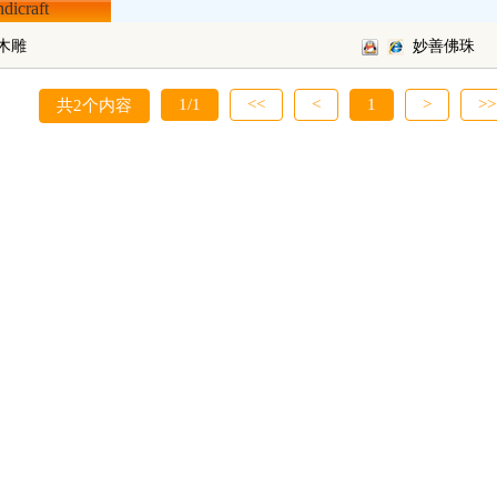
icraft
木雕
妙善佛珠
1/1
<<
<
1
>
>>
共2个内容