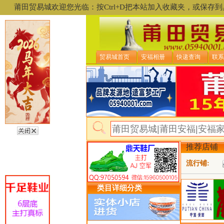
莆田贸易城欢迎您光临：按Ctrl+D把本站加入收藏夹，或保
贸易城首页
安福相册
快递查询
联系
推荐店铺
流行铺:
类目详细分类