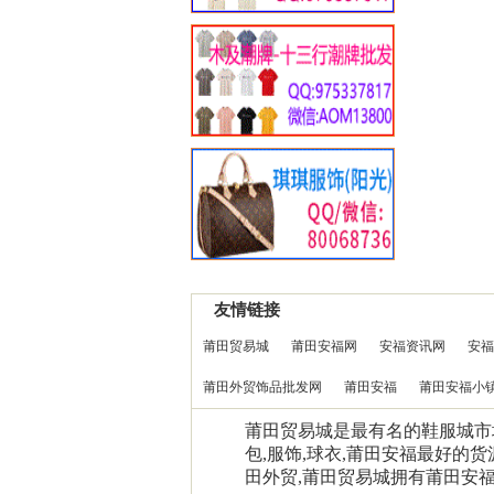
友情链接
莆田贸易城
莆田安福网
安福资讯网
安福
莆田外贸饰品批发网
莆田安福
莆田安福小
莆田贸易城是最有名的鞋服城市场0
包,服饰,球衣,莆田安福最好的货
田外贸,莆田贸易城拥有莆田安