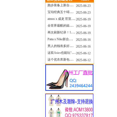
跑步装备上新合集，最近有什么可以关注的呢？
2025-06-23
宝珀经典五十噚家族再添新员 适配所有腕围的38mm小表径腕表亮相
2025-06-23
atmos x 成龙 官宣，《警察故事》联名短袖公布！
2025-06-19
全世界最酷的姐姐，和Nike联名的鞋要来了！
2025-06-19
再次刷新纪录！14只 LABUBU 共拍出240万元
2025-06-19
Patta x Nike新合作提前泄露，这次的服饰周边也有亮点？
2025-06-16
男人的钱有多好赚？四个大学生创业卖短裤，年销8个亿！
2025-06-16
这双Asics也能玩“牛仔感”？TOGA联名即将登场！
2025-06-12
这个优衣库新包，能火起来吗？
2025-06-12