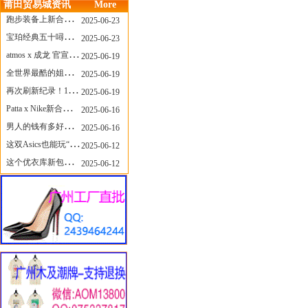
莆田贸易城资讯
More
跑步装备上新合集，最近有什么可以关注的呢？
2025-06-23
宝珀经典五十噚家族再添新员 适配所有腕围的38mm小表径腕表亮相
2025-06-23
atmos x 成龙 官宣，《警察故事》联名短袖公布！
2025-06-19
全世界最酷的姐姐，和Nike联名的鞋要来了！
2025-06-19
再次刷新纪录！14只 LABUBU 共拍出240万元
2025-06-19
Patta x Nike新合作提前泄露，这次的服饰周边也有亮点？
2025-06-16
男人的钱有多好赚？四个大学生创业卖短裤，年销8个亿！
2025-06-16
这双Asics也能玩“牛仔感”？TOGA联名即将登场！
2025-06-12
这个优衣库新包，能火起来吗？
2025-06-12