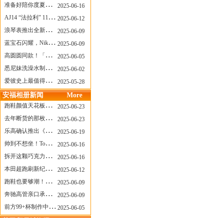
准备好陪你度夏，nanamica x Suicoke 新联名来了
2025-06-16
AJ14 “法拉利” 11年后回归，红色超跑气场全开
2025-06-12
浪琴表推出全新先行者系列祖鲁时间1925腕表
2025-06-09
蓝宝石闪耀，Nike Air Max DN8 华丽变身
2025-06-09
高圆圆同款！「赤足New Balance」新联名曝光，铺货了
2025-06-05
悉尼妹洗澡水制成肥皂开启售卖！男粉：这肥皂能吃吗？
2025-06-02
爱彼史上最值得看的大展！揭秘150年传奇制表背后
2025-05-28
安福相册新闻
More
跑鞋颜值天花板？日常也能帅一脸
2025-06-23
去年断货的那枚表， CASIO指环表又要发售了
2025-06-23
乐高确认推出《哥斯拉》积木，这设计也太酷了！
2025-06-19
帅到不想坐！Tom Sachs x Helinox 这把露营椅太炸了
2025-06-16
拆开这颗巧克力，居然是皮卡丘？
2025-06-16
本田超跑刷新纪录了！700万元成交价
2025-06-12
跑鞋也要够潮！昂跑 x Slam Jam 联名即将发售
2025-06-09
奔驰高管亲口承认：电动G级，完全失败了！
2025-06-09
前方99+杯制作中！「爷爷不泡茶」苹果狗、桃桃喵，今夏顶流潮饮！
2025-06-05