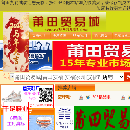
莆田贸易城欢迎您光临：按Ctrl+D把本站加入收藏夹，或保存到
加店名片实地详
贸易城首页
安福相册
快递查询
联系我们
资讯首页
电脑版AP
推荐店铺
篮球鞋:
303精品眼
类目详细分类