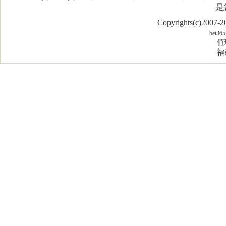
是
Copyrights(c)2007
bet365
值
福