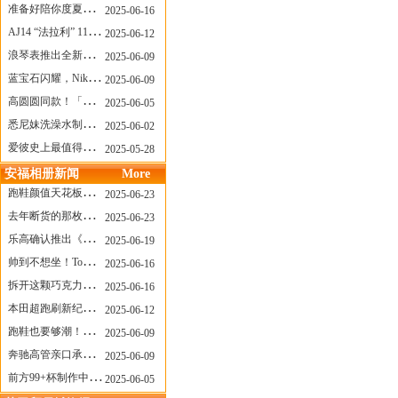
准备好陪你度夏，nanamica x Suicoke 新联名来了
2025-06-16
AJ14 “法拉利” 11年后回归，红色超跑气场全开
2025-06-12
浪琴表推出全新先行者系列祖鲁时间1925腕表
2025-06-09
蓝宝石闪耀，Nike Air Max DN8 华丽变身
2025-06-09
高圆圆同款！「赤足New Balance」新联名曝光，铺货了
2025-06-05
悉尼妹洗澡水制成肥皂开启售卖！男粉：这肥皂能吃吗？
2025-06-02
爱彼史上最值得看的大展！揭秘150年传奇制表背后
2025-05-28
安福相册新闻
More
跑鞋颜值天花板？日常也能帅一脸
2025-06-23
去年断货的那枚表， CASIO指环表又要发售了
2025-06-23
乐高确认推出《哥斯拉》积木，这设计也太酷了！
2025-06-19
帅到不想坐！Tom Sachs x Helinox 这把露营椅太炸了
2025-06-16
拆开这颗巧克力，居然是皮卡丘？
2025-06-16
本田超跑刷新纪录了！700万元成交价
2025-06-12
跑鞋也要够潮！昂跑 x Slam Jam 联名即将发售
2025-06-09
奔驰高管亲口承认：电动G级，完全失败了！
2025-06-09
前方99+杯制作中！「爷爷不泡茶」苹果狗、桃桃喵，今夏顶流潮饮！
2025-06-05