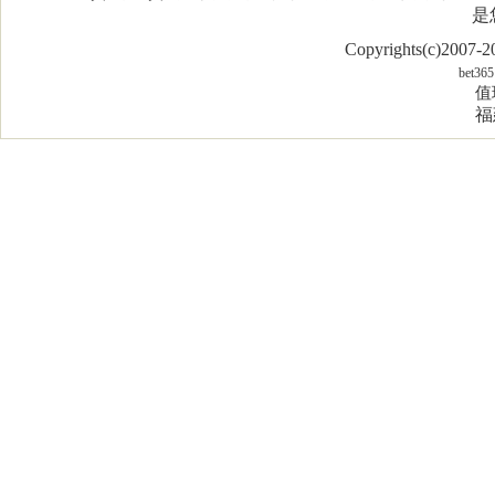
是
Copyrights(c)2007
bet365
值
福