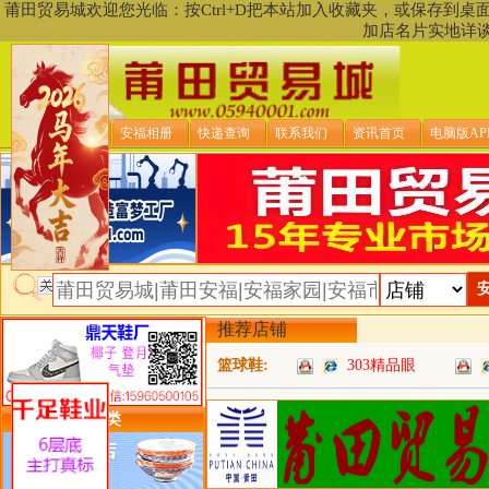
莆田贸易城欢迎您光临：按Ctrl+D把本站加入收藏夹，或保存到
加店名片实地详
贸易城首页
安福相册
快递查询
联系我们
资讯首页
电脑版AP
推荐店铺
篮球鞋:
303精品眼
类目详细分类