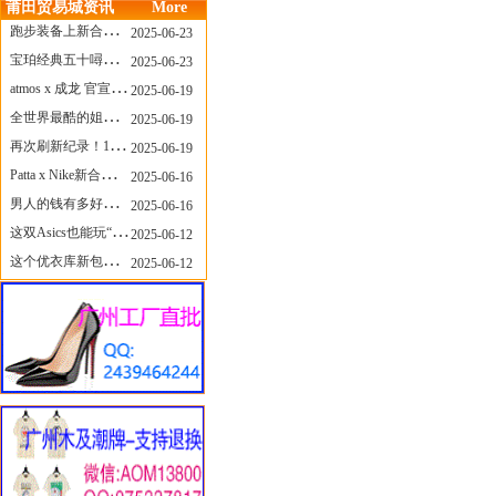
莆田贸易城资讯
More
跑步装备上新合集，最近有什么可以关注的呢？
2025-06-23
宝珀经典五十噚家族再添新员 适配所有腕围的38mm小表径腕表亮相
2025-06-23
atmos x 成龙 官宣，《警察故事》联名短袖公布！
2025-06-19
全世界最酷的姐姐，和Nike联名的鞋要来了！
2025-06-19
再次刷新纪录！14只 LABUBU 共拍出240万元
2025-06-19
Patta x Nike新合作提前泄露，这次的服饰周边也有亮点？
2025-06-16
男人的钱有多好赚？四个大学生创业卖短裤，年销8个亿！
2025-06-16
这双Asics也能玩“牛仔感”？TOGA联名即将登场！
2025-06-12
这个优衣库新包，能火起来吗？
2025-06-12