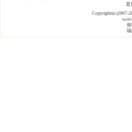
是
Copyrights(c)2007
bet365
值
福