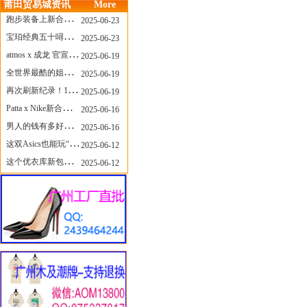
莆田贸易城资讯
More
跑步装备上新合集，最近有什么可以关注的呢？
2025-06-23
宝珀经典五十噚家族再添新员 适配所有腕围的38mm小表径腕表亮相
2025-06-23
atmos x 成龙 官宣，《警察故事》联名短袖公布！
2025-06-19
全世界最酷的姐姐，和Nike联名的鞋要来了！
2025-06-19
再次刷新纪录！14只 LABUBU 共拍出240万元
2025-06-19
Patta x Nike新合作提前泄露，这次的服饰周边也有亮点？
2025-06-16
男人的钱有多好赚？四个大学生创业卖短裤，年销8个亿！
2025-06-16
这双Asics也能玩“牛仔感”？TOGA联名即将登场！
2025-06-12
这个优衣库新包，能火起来吗？
2025-06-12