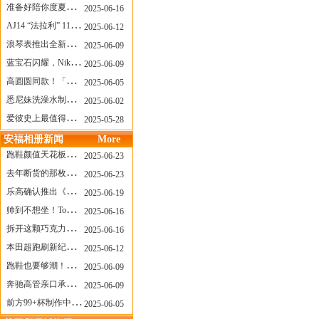
准备好陪你度夏，nanamica x Suicoke 新联名来了
2025-06-16
AJ14 “法拉利” 11年后回归，红色超跑气场全开
2025-06-12
浪琴表推出全新先行者系列祖鲁时间1925腕表
2025-06-09
蓝宝石闪耀，Nike Air Max DN8 华丽变身
2025-06-09
高圆圆同款！「赤足New Balance」新联名曝光，铺货了
2025-06-05
悉尼妹洗澡水制成肥皂开启售卖！男粉：这肥皂能吃吗？
2025-06-02
爱彼史上最值得看的大展！揭秘150年传奇制表背后
2025-05-28
安福相册新闻
More
跑鞋颜值天花板？日常也能帅一脸
2025-06-23
去年断货的那枚表， CASIO指环表又要发售了
2025-06-23
乐高确认推出《哥斯拉》积木，这设计也太酷了！
2025-06-19
帅到不想坐！Tom Sachs x Helinox 这把露营椅太炸了
2025-06-16
拆开这颗巧克力，居然是皮卡丘？
2025-06-16
本田超跑刷新纪录了！700万元成交价
2025-06-12
跑鞋也要够潮！昂跑 x Slam Jam 联名即将发售
2025-06-09
奔驰高管亲口承认：电动G级，完全失败了！
2025-06-09
前方99+杯制作中！「爷爷不泡茶」苹果狗、桃桃喵，今夏顶流潮饮！
2025-06-05