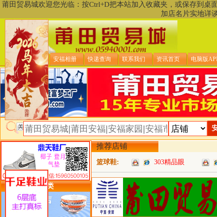
莆田贸易城欢迎您光临：按Ctrl+D把本站加入收藏夹，或保存到
加店名片实地详
贸易城首页
安福相册
快递查询
联系我们
资讯首页
电脑版AP
推荐店铺
篮球鞋:
303精品眼
类目详细分类