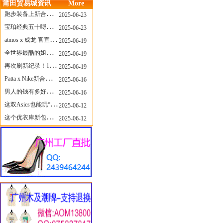
莆田贸易城资讯
More
跑步装备上新合集，最近有什么可以关注的呢？
2025-06-23
宝珀经典五十噚家族再添新员 适配所有腕围的38mm小表径腕表亮相
2025-06-23
atmos x 成龙 官宣，《警察故事》联名短袖公布！
2025-06-19
全世界最酷的姐姐，和Nike联名的鞋要来了！
2025-06-19
再次刷新纪录！14只 LABUBU 共拍出240万元
2025-06-19
Patta x Nike新合作提前泄露，这次的服饰周边也有亮点？
2025-06-16
男人的钱有多好赚？四个大学生创业卖短裤，年销8个亿！
2025-06-16
这双Asics也能玩“牛仔感”？TOGA联名即将登场！
2025-06-12
这个优衣库新包，能火起来吗？
2025-06-12