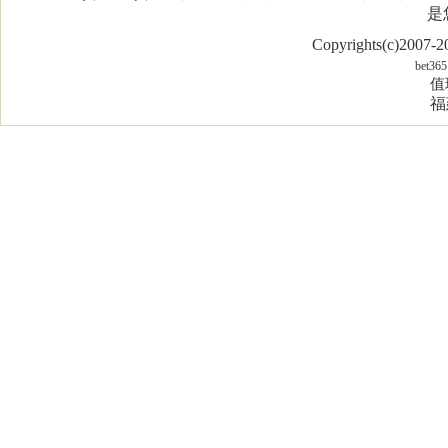
是
Copyrights(c)2007
bet365
值
福