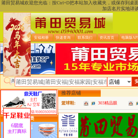
莆田贸易城欢迎您光临：按Ctrl+D把本站加入收藏夹，或保存到
加店名片实地详
贸易城首页
安福相册
快递查询
联系我们
资讯首页
电脑版AP
推荐店铺
篮球鞋:
303精品眼
类目详细分类