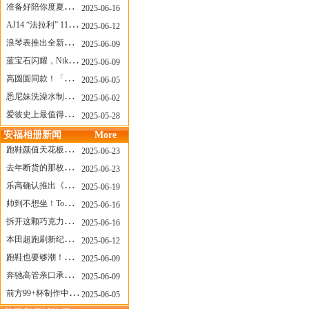
准备好陪你度夏，nanamica x Suicoke 新联名来了
2025-06-16
AJ14 “法拉利” 11年后回归，红色超跑气场全开
2025-06-12
浪琴表推出全新先行者系列祖鲁时间1925腕表
2025-06-09
蓝宝石闪耀，Nike Air Max DN8 华丽变身
2025-06-09
高圆圆同款！「赤足New Balance」新联名曝光，铺货了
2025-06-05
悉尼妹洗澡水制成肥皂开启售卖！男粉：这肥皂能吃吗？
2025-06-02
爱彼史上最值得看的大展！揭秘150年传奇制表背后
2025-05-28
安福相册新闻
More
跑鞋颜值天花板？日常也能帅一脸
2025-06-23
去年断货的那枚表， CASIO指环表又要发售了
2025-06-23
乐高确认推出《哥斯拉》积木，这设计也太酷了！
2025-06-19
帅到不想坐！Tom Sachs x Helinox 这把露营椅太炸了
2025-06-16
拆开这颗巧克力，居然是皮卡丘？
2025-06-16
本田超跑刷新纪录了！700万元成交价
2025-06-12
跑鞋也要够潮！昂跑 x Slam Jam 联名即将发售
2025-06-09
奔驰高管亲口承认：电动G级，完全失败了！
2025-06-09
前方99+杯制作中！「爷爷不泡茶」苹果狗、桃桃喵，今夏顶流潮饮！
2025-06-05