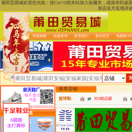
莆田贸易城欢迎您光临：按Ctrl+D把本站加入收藏夹，或保存到
加店名片实地详
贸易城首页
安福相册
快递查询
联系我们
资讯首页
电脑版AP
推荐店铺
篮球鞋:
303精品眼
类目详细分类