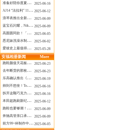
准备好陪你度夏，nanamica x Suicoke 新联名来了
2025-06-16
AJ14 “法拉利” 11年后回归，红色超跑气场全开
2025-06-12
浪琴表推出全新先行者系列祖鲁时间1925腕表
2025-06-09
蓝宝石闪耀，Nike Air Max DN8 华丽变身
2025-06-09
高圆圆同款！「赤足New Balance」新联名曝光，铺货了
2025-06-05
悉尼妹洗澡水制成肥皂开启售卖！男粉：这肥皂能吃吗？
2025-06-02
爱彼史上最值得看的大展！揭秘150年传奇制表背后
2025-05-28
安福相册新闻
More
跑鞋颜值天花板？日常也能帅一脸
2025-06-23
去年断货的那枚表， CASIO指环表又要发售了
2025-06-23
乐高确认推出《哥斯拉》积木，这设计也太酷了！
2025-06-19
帅到不想坐！Tom Sachs x Helinox 这把露营椅太炸了
2025-06-16
拆开这颗巧克力，居然是皮卡丘？
2025-06-16
本田超跑刷新纪录了！700万元成交价
2025-06-12
跑鞋也要够潮！昂跑 x Slam Jam 联名即将发售
2025-06-09
奔驰高管亲口承认：电动G级，完全失败了！
2025-06-09
前方99+杯制作中！「爷爷不泡茶」苹果狗、桃桃喵，今夏顶流潮饮！
2025-06-05