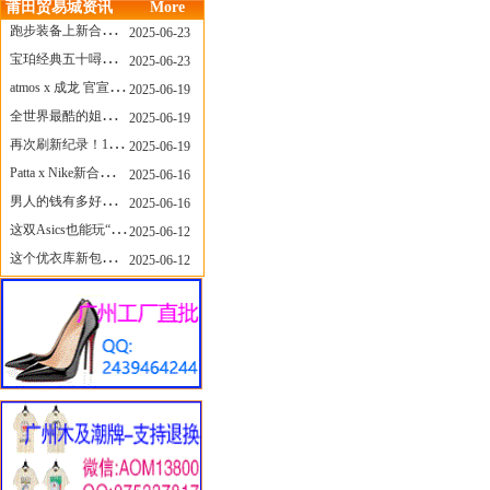
莆田贸易城资讯
More
跑步装备上新合集，最近有什么可以关注的呢？
2025-06-23
宝珀经典五十噚家族再添新员 适配所有腕围的38mm小表径腕表亮相
2025-06-23
atmos x 成龙 官宣，《警察故事》联名短袖公布！
2025-06-19
全世界最酷的姐姐，和Nike联名的鞋要来了！
2025-06-19
再次刷新纪录！14只 LABUBU 共拍出240万元
2025-06-19
Patta x Nike新合作提前泄露，这次的服饰周边也有亮点？
2025-06-16
男人的钱有多好赚？四个大学生创业卖短裤，年销8个亿！
2025-06-16
这双Asics也能玩“牛仔感”？TOGA联名即将登场！
2025-06-12
这个优衣库新包，能火起来吗？
2025-06-12