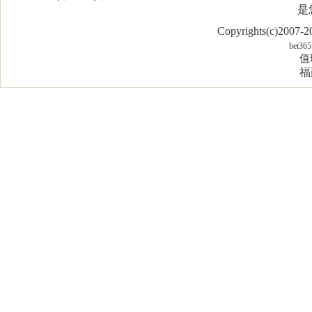
是
Copyrights(c)2007
bet365
值
福