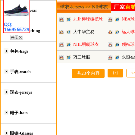
球衣-jerseys >> Nfl球衣
鞋类-Footwear
九州棒球橄榄球
NBA
工厂
服装类-Clothing
大中华贸易
远大球
NHL明朗球衣
领衔球
包包-bags
万三球服
永恒在
手表-watch
1/1
<
共23个内容
球衣-jerseys
帽子-hats
眼镜-Glasses