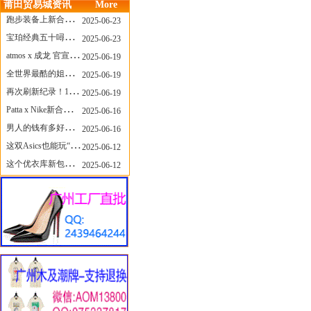
莆田贸易城资讯
More
跑步装备上新合集，最近有什么可以关注的呢？
2025-06-23
宝珀经典五十噚家族再添新员 适配所有腕围的38mm小表径腕表亮相
2025-06-23
atmos x 成龙 官宣，《警察故事》联名短袖公布！
2025-06-19
全世界最酷的姐姐，和Nike联名的鞋要来了！
2025-06-19
再次刷新纪录！14只 LABUBU 共拍出240万元
2025-06-19
Patta x Nike新合作提前泄露，这次的服饰周边也有亮点？
2025-06-16
男人的钱有多好赚？四个大学生创业卖短裤，年销8个亿！
2025-06-16
这双Asics也能玩“牛仔感”？TOGA联名即将登场！
2025-06-12
这个优衣库新包，能火起来吗？
2025-06-12