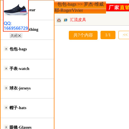
包包-bags >> 罗杰·维威
鞋类-Footwear
耶-RogerVivier
汇流皮具
服装类-Clothing
1/1
<<
共7个内容
包包-bags
手表-watch
球衣-jerseys
帽子-hats
眼镜-Glasses