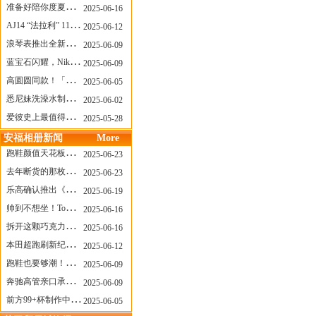
准备好陪你度夏，nanamica x Suicoke 新联名来了
2025-06-16
AJ14 “法拉利” 11年后回归，红色超跑气场全开
2025-06-12
浪琴表推出全新先行者系列祖鲁时间1925腕表
2025-06-09
蓝宝石闪耀，Nike Air Max DN8 华丽变身
2025-06-09
高圆圆同款！「赤足New Balance」新联名曝光，铺货了
2025-06-05
悉尼妹洗澡水制成肥皂开启售卖！男粉：这肥皂能吃吗？
2025-06-02
爱彼史上最值得看的大展！揭秘150年传奇制表背后
2025-05-28
安福相册新闻
More
跑鞋颜值天花板？日常也能帅一脸
2025-06-23
去年断货的那枚表， CASIO指环表又要发售了
2025-06-23
乐高确认推出《哥斯拉》积木，这设计也太酷了！
2025-06-19
帅到不想坐！Tom Sachs x Helinox 这把露营椅太炸了
2025-06-16
拆开这颗巧克力，居然是皮卡丘？
2025-06-16
本田超跑刷新纪录了！700万元成交价
2025-06-12
跑鞋也要够潮！昂跑 x Slam Jam 联名即将发售
2025-06-09
奔驰高管亲口承认：电动G级，完全失败了！
2025-06-09
前方99+杯制作中！「爷爷不泡茶」苹果狗、桃桃喵，今夏顶流潮饮！
2025-06-05