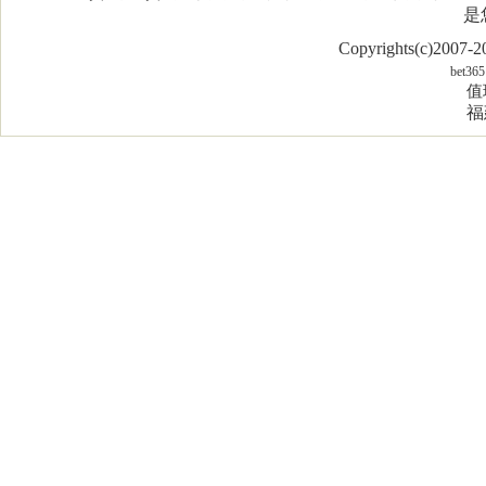
是
Copyrights(c)2007
bet365
值
福