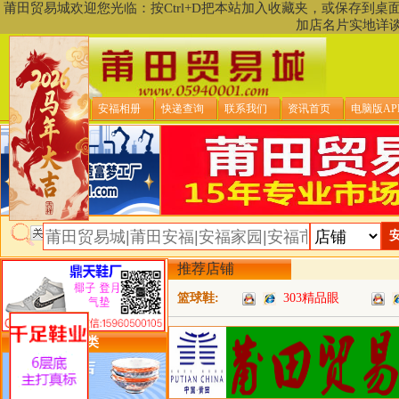
莆田贸易城欢迎您光临：按Ctrl+D把本站加入收藏夹，或保存到
加店名片实地详
贸易城首页
安福相册
快递查询
联系我们
资讯首页
电脑版AP
推荐店铺
篮球鞋:
303精品眼
类目详细分类