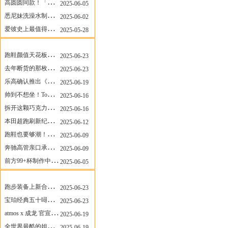
高圆圆同款！「赤足New Balance」新联名曝光，铺货了
2025-06-05
悉尼妹洗澡水制成肥皂开启售卖！男粉：这肥皂能吃吗？
2025-06-02
爱彼史上最值得看的大展！揭秘150年传奇制表背后
2025-05-28
安福相册新闻
More
跑鞋颜值天花板？日常也能帅一脸
2025-06-23
去年断货的那枚表， CASIO指环表又要发售了
2025-06-23
乐高确认推出《哥斯拉》积木，这设计也太酷了！
2025-06-19
帅到不想坐！Tom Sachs x Helinox 这把露营椅太炸了
2025-06-16
拆开这颗巧克力，居然是皮卡丘？
2025-06-16
本田超跑刷新纪录了！700万元成交价
2025-06-12
跑鞋也要够潮！昂跑 x Slam Jam 联名即将发售
2025-06-09
奔驰高管亲口承认：电动G级，完全失败了！
2025-06-09
前方99+杯制作中！「爷爷不泡茶」苹果狗、桃桃喵，今夏顶流潮饮！
2025-06-05
莆田贸易城资讯
More
跑步装备上新合集，最近有什么可以关注的呢？
2025-06-23
宝珀经典五十噚家族再添新员 适配所有腕围的38mm小表径腕表亮相
2025-06-23
atmos x 成龙 官宣，《警察故事》联名短袖公布！
2025-06-19
全世界最酷的姐姐，和Nike联名的鞋要来了！
2025-06-19