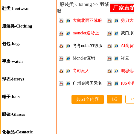
服装类-Clothing >> 羽绒
鞋类-Footwear
服
大鹅北面羽绒服
剪刀大
服装类-Clothing
批
moncler送货上
蒙口,
包包-bags
冬冬nobis羽绒服
AI尚
Moncler直销
祥云
手表-watch
尚司潮人
鹏思达
球衣-jerseys
发
广州金顺国际名
PJS伞
品
帽子-hats
1/2
<
共51个内容
眼镜-Glasses
化妆品-Cosmetic