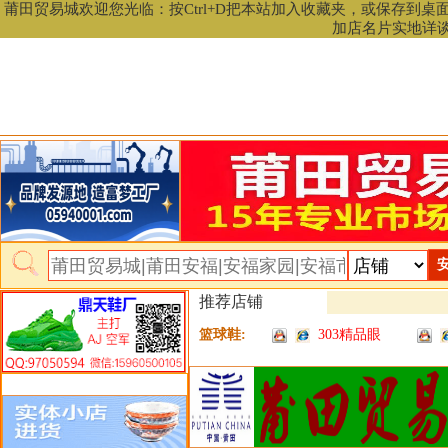
莆田贸易城欢迎您光临：按Ctrl+D把本站加入收藏夹，或保存到
加店名片实地详
贸易城首页
安福相册
快递查询
联系我们
资讯首页
电脑版AP
推荐店铺
篮球鞋:
303精品眼
类目详细分类