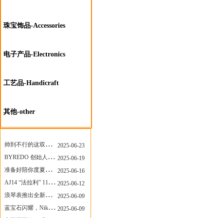
珠宝饰品-Accessories
电子产品-Electronics
工艺品-Handicraft
其他-other
安福家园资讯
More
帅到不行的这双跑鞋，其实藏着Nike第一位签约跑者的故事
2025-06-23
BYREDO 创始人离任，也带走了那份灵魂感
2025-06-19
准备好陪你度夏，nanamica x Suicoke 新联名来了
2025-06-16
AJ14 “法拉利” 11年后回归，红色超跑气场全开
2025-06-12
浪琴表推出全新先行者系列祖鲁时间1925腕表
2025-06-09
蓝宝石闪耀，Nike Air Max DN8 华丽变身
2025-06-09