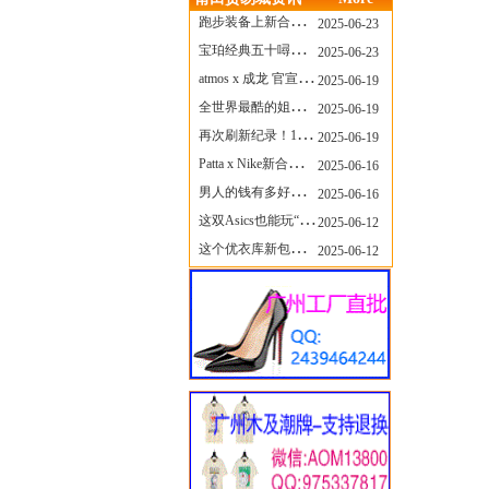
跑步装备上新合集，最近有什么可以关注的呢？
2025-06-23
宝珀经典五十噚家族再添新员 适配所有腕围的38mm小表径腕表亮相
2025-06-23
atmos x 成龙 官宣，《警察故事》联名短袖公布！
2025-06-19
全世界最酷的姐姐，和Nike联名的鞋要来了！
2025-06-19
再次刷新纪录！14只 LABUBU 共拍出240万元
2025-06-19
Patta x Nike新合作提前泄露，这次的服饰周边也有亮点？
2025-06-16
男人的钱有多好赚？四个大学生创业卖短裤，年销8个亿！
2025-06-16
这双Asics也能玩“牛仔感”？TOGA联名即将登场！
2025-06-12
这个优衣库新包，能火起来吗？
2025-06-12