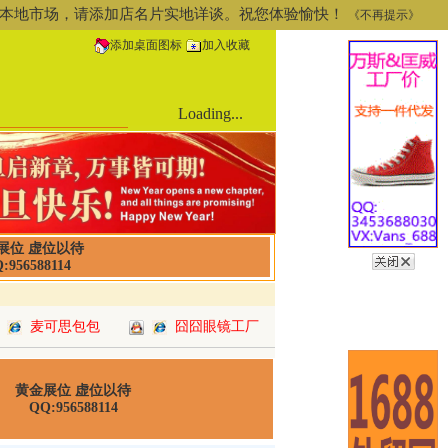
道或本地市场，请添加店名片实地详谈。祝您体验愉快！
《不再提示》
添加桌面图标
加入收藏
Loading...
展位 虚位以待
:956588114
麦可思包包
囧囧眼镜工厂
黄金展位 虚位以待
QQ:956588114