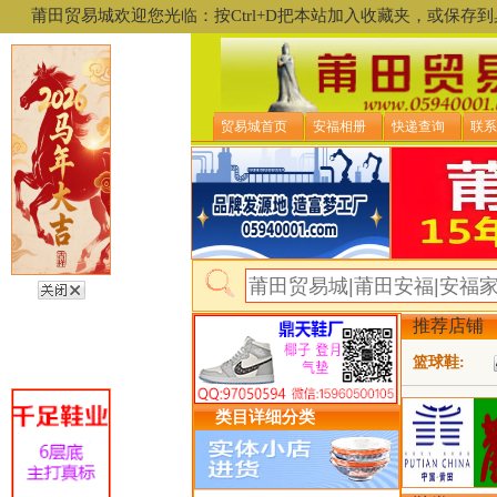
莆田贸易城欢迎您光临：按Ctrl+D把本站加入收藏夹，或保
贸易城首页
安福相册
快递查询
联系
推荐店铺
篮球鞋:
类目详细分类