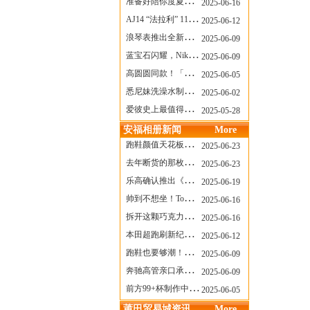
准备好陪你度夏，nanamica x Suicoke 新联名来了
2025-06-16
AJ14 “法拉利” 11年后回归，红色超跑气场全开
2025-06-12
浪琴表推出全新先行者系列祖鲁时间1925腕表
2025-06-09
蓝宝石闪耀，Nike Air Max DN8 华丽变身
2025-06-09
高圆圆同款！「赤足New Balance」新联名曝光，铺货了
2025-06-05
悉尼妹洗澡水制成肥皂开启售卖！男粉：这肥皂能吃吗？
2025-06-02
爱彼史上最值得看的大展！揭秘150年传奇制表背后
2025-05-28
安福相册新闻
More
跑鞋颜值天花板？日常也能帅一脸
2025-06-23
去年断货的那枚表， CASIO指环表又要发售了
2025-06-23
乐高确认推出《哥斯拉》积木，这设计也太酷了！
2025-06-19
帅到不想坐！Tom Sachs x Helinox 这把露营椅太炸了
2025-06-16
拆开这颗巧克力，居然是皮卡丘？
2025-06-16
本田超跑刷新纪录了！700万元成交价
2025-06-12
跑鞋也要够潮！昂跑 x Slam Jam 联名即将发售
2025-06-09
奔驰高管亲口承认：电动G级，完全失败了！
2025-06-09
前方99+杯制作中！「爷爷不泡茶」苹果狗、桃桃喵，今夏顶流潮饮！
2025-06-05
莆田贸易城资讯
More