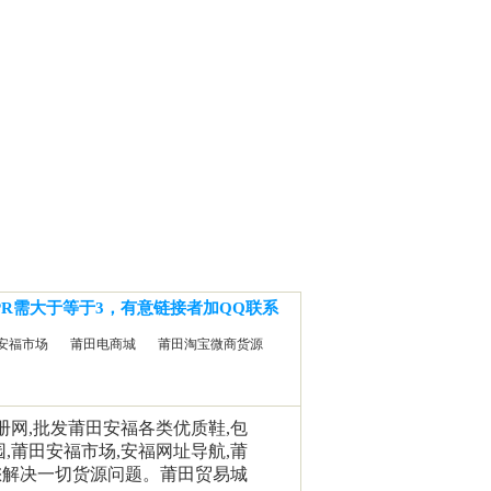
PR需大于等于3，有意链接者加QQ联系
安福市场
莆田电商城
莆田淘宝微商货源
相册网,批发莆田安福各类优质鞋,包
园,莆田安福市场,安福网址导航,莆
您解决一切货源问题。莆田贸易城