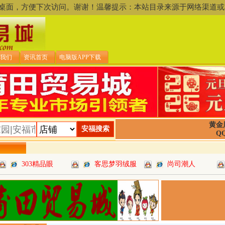
存到桌面，方便下次访问。谢谢！温馨提示：本站目录来源于网络渠
我们
资讯首页
电脑版APP下载
黄金
QQ
303精品眼
客思梦羽绒服
尚司潮人