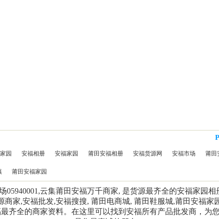
家园
安福相册
安福家园
莆田安福相册
安福货源网
安福市场
莆田
镇
莆田安福家园
5940001,云集莆田安福万千商家, 是货源最齐全的安福家园
源商家,安福批发,安福搜搜, 莆田电商城, 莆田鞋服城,莆田安福家
福最齐全的商家资料。在这里可以找到安福所有产品批发商，为