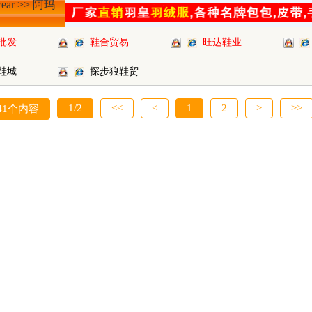
ear >> 阿玛
批发
鞋合贸易
旺达鞋业
鞋城
探步狼鞋贸
1/2
<<
<
1
2
>
>>
41个内容