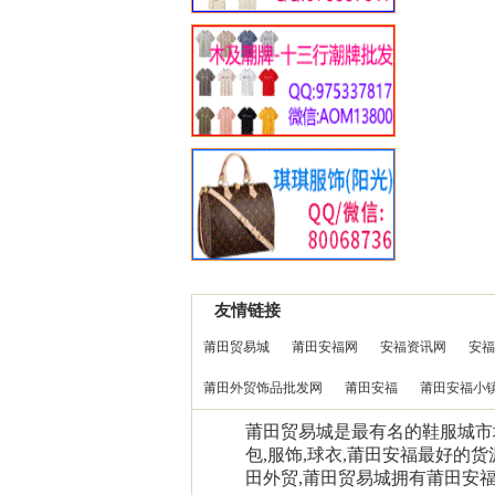
友情链接
莆田贸易城
莆田安福网
安福资讯网
安福
莆田外贸饰品批发网
莆田安福
莆田安福小
莆田贸易城是最有名的鞋服城市场0
包,服饰,球衣,莆田安福最好的货
田外贸,莆田贸易城拥有莆田安