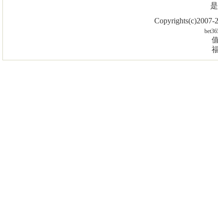
是
Copyrights(c)2007
bet36
值