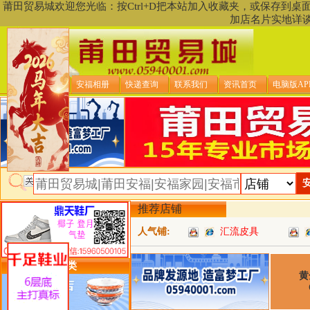
莆田贸易城欢迎您光临：按Ctrl+D把本站加入收藏夹，或保存到
加店名片实地详
贸易城首页
安福相册
快递查询
联系我们
资讯首页
电脑版AP
推荐店铺
人气铺:
汇流皮具
类目详细分类
黄