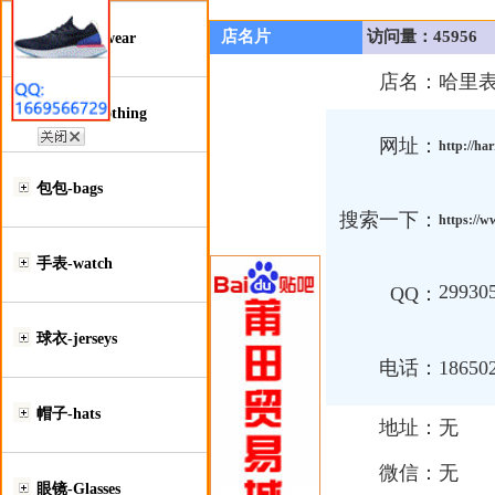
店名片
访问量：45956
鞋类-Footwear
店名：
哈里
服装类-Clothing
网址：
http://ha
包包-bags
搜索一下：
https://w
手表-watch
29930
QQ：
球衣-jerseys
电话：
18650
帽子-hats
地址：
无
微信：
无
眼镜-Glasses