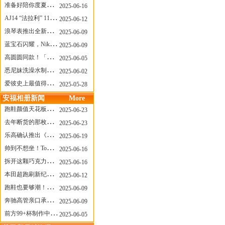
准备好陪你度夏，nanamica x Suicoke 新联名来了
2025-06-16
AJ14 “法拉利” 11年后回归，红色超跑气场全开
2025-06-12
浪琴表推出全新先行者系列祖鲁时间1925腕表
2025-06-09
蓝宝石闪耀，Nike Air Max DN8 华丽变身
2025-06-09
高圆圆同款！「赤足New Balance」新联名曝光，铺货了
2025-06-05
悉尼妹洗澡水制成肥皂开启售卖！男粉：这肥皂能吃吗？
2025-06-02
爱彼史上最值得看的大展！揭秘150年传奇制表背后
2025-05-28
安福相册新闻
More
跑鞋颜值天花板？日常也能帅一脸
2025-06-23
去年断货的那枚表， CASIO指环表又要发售了
2025-06-23
乐高确认推出《哥斯拉》积木，这设计也太酷了！
2025-06-19
帅到不想坐！Tom Sachs x Helinox 这把露营椅太炸了
2025-06-16
拆开这颗巧克力，居然是皮卡丘？
2025-06-16
本田超跑刷新纪录了！700万元成交价
2025-06-12
跑鞋也要够潮！昂跑 x Slam Jam 联名即将发售
2025-06-09
奔驰高管亲口承认：电动G级，完全失败了！
2025-06-09
前方99+杯制作中！「爷爷不泡茶」苹果狗、桃桃喵，今夏顶流潮饮！
2025-06-05