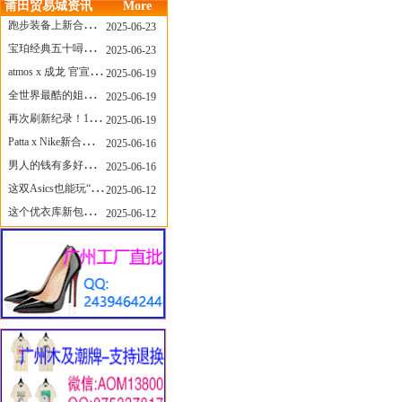
莆田贸易城资讯
More
跑步装备上新合集，最近有什么可以关注的呢？
2025-06-23
宝珀经典五十噚家族再添新员 适配所有腕围的38mm小表径腕表亮相
2025-06-23
atmos x 成龙 官宣，《警察故事》联名短袖公布！
2025-06-19
全世界最酷的姐姐，和Nike联名的鞋要来了！
2025-06-19
再次刷新纪录！14只 LABUBU 共拍出240万元
2025-06-19
Patta x Nike新合作提前泄露，这次的服饰周边也有亮点？
2025-06-16
男人的钱有多好赚？四个大学生创业卖短裤，年销8个亿！
2025-06-16
这双Asics也能玩“牛仔感”？TOGA联名即将登场！
2025-06-12
这个优衣库新包，能火起来吗？
2025-06-12