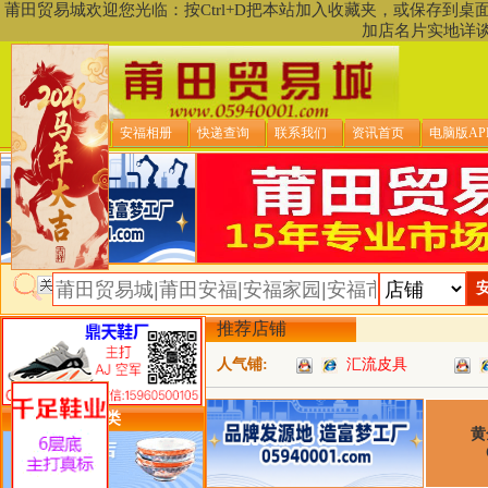
莆田贸易城欢迎您光临：按Ctrl+D把本站加入收藏夹，或保存到
加店名片实地详
贸易城首页
安福相册
快递查询
联系我们
资讯首页
电脑版AP
推荐店铺
人气铺:
汇流皮具
类目详细分类
黄