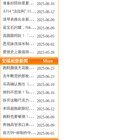
准备好陪你度夏，nanamica x Suicoke 新联名来了
2025-06-16
AJ14 “法拉利” 11年后回归，红色超跑气场全开
2025-06-12
浪琴表推出全新先行者系列祖鲁时间1925腕表
2025-06-09
蓝宝石闪耀，Nike Air Max DN8 华丽变身
2025-06-09
高圆圆同款！「赤足New Balance」新联名曝光，铺货了
2025-06-05
悉尼妹洗澡水制成肥皂开启售卖！男粉：这肥皂能吃吗？
2025-06-02
爱彼史上最值得看的大展！揭秘150年传奇制表背后
2025-05-28
安福相册新闻
More
跑鞋颜值天花板？日常也能帅一脸
2025-06-23
去年断货的那枚表， CASIO指环表又要发售了
2025-06-23
乐高确认推出《哥斯拉》积木，这设计也太酷了！
2025-06-19
帅到不想坐！Tom Sachs x Helinox 这把露营椅太炸了
2025-06-16
拆开这颗巧克力，居然是皮卡丘？
2025-06-16
本田超跑刷新纪录了！700万元成交价
2025-06-12
跑鞋也要够潮！昂跑 x Slam Jam 联名即将发售
2025-06-09
奔驰高管亲口承认：电动G级，完全失败了！
2025-06-09
前方99+杯制作中！「爷爷不泡茶」苹果狗、桃桃喵，今夏顶流潮饮！
2025-06-05