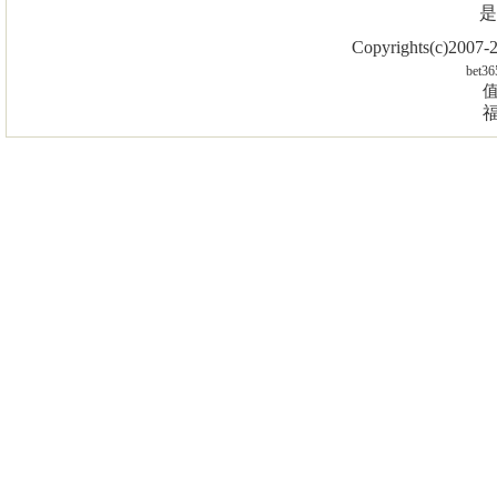
是
Copyrights(c)2007
bet36
值