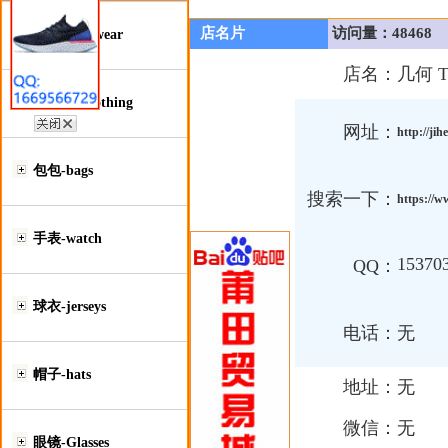
店名片
访问量：48468
鞋类-Footwear
店名：
几何 
服装类-Clothing
网址：
http://ji
包包-bags
搜索一下：
https://
手表-watch
15370
QQ：
球衣-jerseys
电话：
无
帽子-hats
地址：
无
微信：
无
眼镜-Glasses