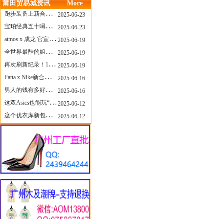
莆田贸易城资讯
More
跑步装备上新合集，最近有什么可以关注的呢？
2025-06-23
宝珀经典五十噚家族再添新员 适配所有腕围的38mm小表径腕表亮相
2025-06-23
atmos x 成龙 官宣，《警察故事》联名短袖公布！
2025-06-19
全世界最酷的姐姐，和Nike联名的鞋要来了！
2025-06-19
再次刷新纪录！14只 LABUBU 共拍出240万元
2025-06-19
Patta x Nike新合作提前泄露，这次的服饰周边也有亮点？
2025-06-16
男人的钱有多好赚？四个大学生创业卖短裤，年销8个亿！
2025-06-16
这双Asics也能玩“牛仔感”？TOGA联名即将登场！
2025-06-12
这个优衣库新包，能火起来吗？
2025-06-12