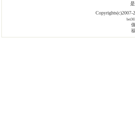
是
Copyrights(c)2007
bet36
值