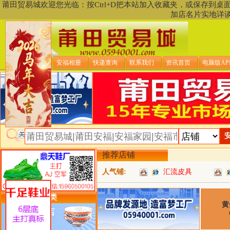
莆田贸易城欢迎您光临：按Ctrl+D把本站加入收藏夹，或保存到
加店名片实地详
贸易城首页
安福相册
快递查询
联系我们
资讯首页
电脑版AP
推荐店铺
人气铺:
汇流皮具
类目详细分类
黄