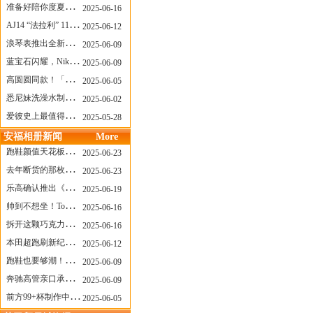
准备好陪你度夏，nanamica x Suicoke 新联名来了
2025-06-16
AJ14 “法拉利” 11年后回归，红色超跑气场全开
2025-06-12
浪琴表推出全新先行者系列祖鲁时间1925腕表
2025-06-09
蓝宝石闪耀，Nike Air Max DN8 华丽变身
2025-06-09
高圆圆同款！「赤足New Balance」新联名曝光，铺货了
2025-06-05
悉尼妹洗澡水制成肥皂开启售卖！男粉：这肥皂能吃吗？
2025-06-02
爱彼史上最值得看的大展！揭秘150年传奇制表背后
2025-05-28
安福相册新闻
More
跑鞋颜值天花板？日常也能帅一脸
2025-06-23
去年断货的那枚表， CASIO指环表又要发售了
2025-06-23
乐高确认推出《哥斯拉》积木，这设计也太酷了！
2025-06-19
帅到不想坐！Tom Sachs x Helinox 这把露营椅太炸了
2025-06-16
拆开这颗巧克力，居然是皮卡丘？
2025-06-16
本田超跑刷新纪录了！700万元成交价
2025-06-12
跑鞋也要够潮！昂跑 x Slam Jam 联名即将发售
2025-06-09
奔驰高管亲口承认：电动G级，完全失败了！
2025-06-09
前方99+杯制作中！「爷爷不泡茶」苹果狗、桃桃喵，今夏顶流潮饮！
2025-06-05