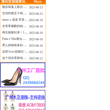
莆田贸易城资讯
More
跑步装备上新合集，最近有什么可以关注的呢？
2025-06-23
宝珀经典五十噚家族再添新员 适配所有腕围的38mm小表径腕表亮相
2025-06-23
atmos x 成龙 官宣，《警察故事》联名短袖公布！
2025-06-19
全世界最酷的姐姐，和Nike联名的鞋要来了！
2025-06-19
再次刷新纪录！14只 LABUBU 共拍出240万元
2025-06-19
Patta x Nike新合作提前泄露，这次的服饰周边也有亮点？
2025-06-16
男人的钱有多好赚？四个大学生创业卖短裤，年销8个亿！
2025-06-16
这双Asics也能玩“牛仔感”？TOGA联名即将登场！
2025-06-12
这个优衣库新包，能火起来吗？
2025-06-12