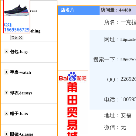
店名片
访问量：44480
鞋类-Footwear
店名：
一克
服装类-Clothing
网址：
http://ni
包包-bags
搜索一下：
https://w
手表-watch
22692
QQ：
球衣-jerseys
18059
电话：
帽子-hats
地址：
安福
微信：
无
眼镜-Glasses